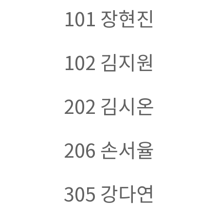
101
장현진
102
김지원
202
김시온
206
손서율
305
강다연