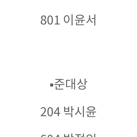
801
이윤서
▪
준대상
204
박시윤