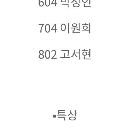
604
박정인
704
이원희
802
고서현
▪
특상