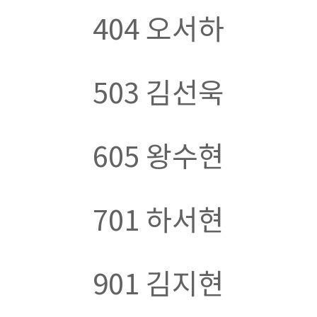
404
오서하
503
김선욱
605
왕수현
701
하서현
901
김지현