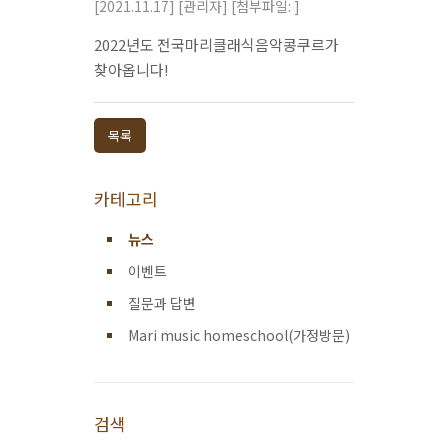
[2021.11.17]
[관리자]
[첨부파일: ]
2022년도 전국마리클래식음악콩쿠르가
찾아옵니다!
목록
카테고리
뉴스
이벤트
질문과 답변
Mari music homeschool(가정방문)
검색